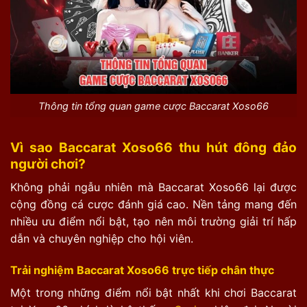
Thông tin tổng quan game cược Baccarat Xoso66
Vì sao Baccarat Xoso66 thu hút đông đảo
người chơi?
Không phải ngẫu nhiên mà Baccarat Xoso66 lại được
cộng đồng cá cược đánh giá cao. Nền tảng mang đến
nhiều ưu điểm nổi bật, tạo nên môi trường giải trí hấp
dẫn và chuyên nghiệp cho hội viên.
Trải nghiệm Baccarat Xoso66 trực tiếp chân thực
Một trong những điểm nổi bật nhất khi chơi Baccarat