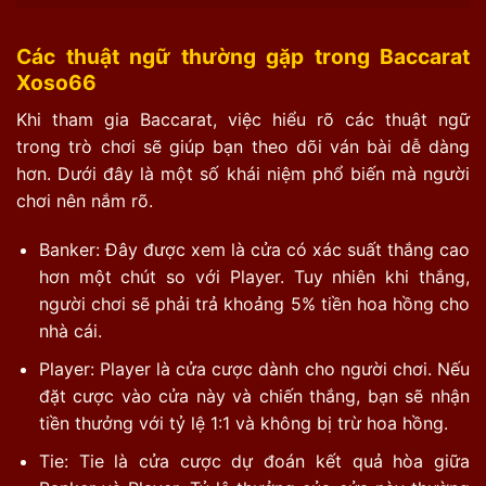
Các thuật ngữ thường gặp trong Baccarat
Xoso66
Khi tham gia Baccarat, việc hiểu rõ các thuật ngữ
trong trò chơi sẽ giúp bạn theo dõi ván bài dễ dàng
hơn. Dưới đây là một số khái niệm phổ biến mà người
chơi nên nắm rõ.
Banker: Đây được xem là cửa có xác suất thắng cao
hơn một chút so với Player. Tuy nhiên khi thắng,
người chơi sẽ phải trả khoảng 5% tiền hoa hồng cho
nhà cái.
Player: Player là cửa cược dành cho người chơi. Nếu
đặt cược vào cửa này và chiến thắng, bạn sẽ nhận
tiền thưởng với tỷ lệ 1:1 và không bị trừ hoa hồng.
Tie: Tie là cửa cược dự đoán kết quả hòa giữa