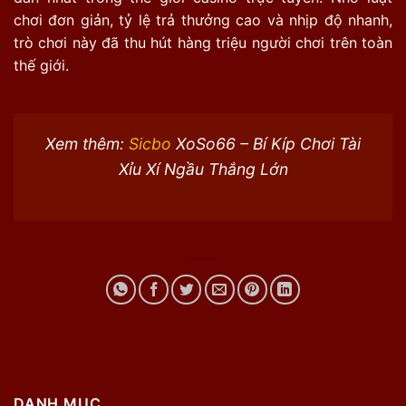
chơi đơn giản, tỷ lệ trả thưởng cao và nhịp độ nhanh,
trò chơi này đã thu hút hàng triệu người chơi trên toàn
thế giới.
Xem thêm:
Sicbo
XoSo66 – Bí Kíp Chơi Tài
Xỉu Xí Ngầu Thắng Lớn
DANH MỤC