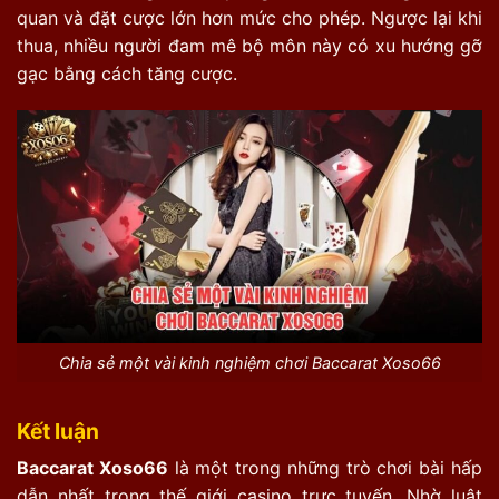
quan và đặt cược lớn hơn mức cho phép. Ngược lại khi
thua, nhiều người đam mê bộ môn này có xu hướng gỡ
gạc bằng cách tăng cược.
Chia sẻ một vài kinh nghiệm chơi Baccarat Xoso66
Kết luận
Baccarat Xoso66
là một trong những trò chơi bài hấp
dẫn nhất trong thế giới casino trực tuyến. Nhờ luật