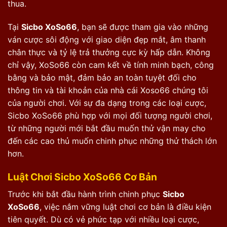
thua.
Tại
Sicbo XoSo66
, bạn sẽ được tham gia vào những
ván cược sôi động với giao diện đẹp mắt, âm thanh
chân thực và tỷ lệ trả thưởng cực kỳ hấp dẫn. Không
chỉ vậy, XoSo66 còn cam kết về tính minh bạch, công
bằng và bảo mật, đảm bảo an toàn tuyệt đối cho
thông tin và tài khoản của nhà cái Xoso66 chúng tôi
của người chơi. Với sự đa dạng trong các loại cược,
Sicbo XoSo66 phù hợp với mọi đối tượng người chơi,
từ những người mới bắt đầu muốn thử vận may cho
đến các cao thủ muốn chinh phục những thử thách lớn
hơn.
Luật Chơi Sicbo XoSo66 Cơ Bản
Trước khi bắt đầu hành trình chinh phục
Sicbo
XoSo66
, việc nắm vững luật chơi cơ bản là điều kiện
tiên quyết. Dù có vẻ phức tạp với nhiều loại cược,