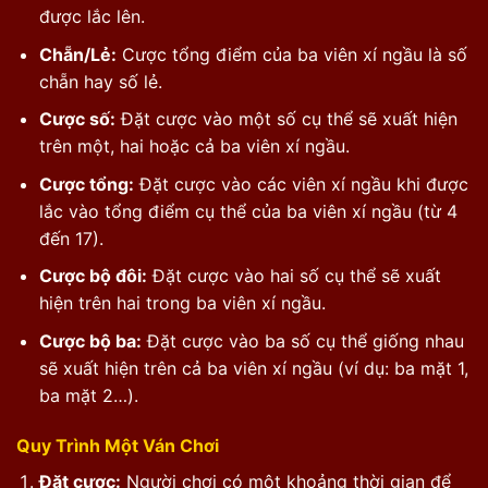
được lắc lên.
Chẵn/Lẻ:
Cược tổng điểm của ba viên xí ngầu là số
chẵn hay số lẻ.
Cược số:
Đặt cược vào một số cụ thể sẽ xuất hiện
trên một, hai hoặc cả ba viên xí ngầu.
Cược tổng:
Đặt cược vào các viên xí ngầu khi được
lắc vào tổng điểm cụ thể của ba viên xí ngầu (từ 4
đến 17).
Cược bộ đôi:
Đặt cược vào hai số cụ thể sẽ xuất
hiện trên hai trong ba viên xí ngầu.
Cược bộ ba:
Đặt cược vào ba số cụ thể giống nhau
sẽ xuất hiện trên cả ba viên xí ngầu (ví dụ: ba mặt 1,
ba mặt 2…).
Quy Trình Một Ván Chơi
Đặt cược:
Người chơi có một khoảng thời gian để