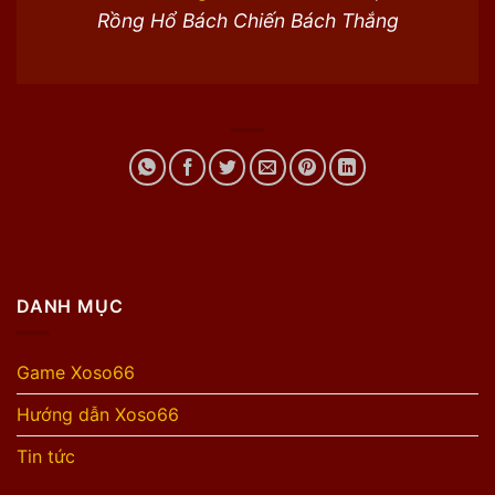
Rồng Hổ Bách Chiến Bách Thắng
DANH MỤC
Game Xoso66
Hướng dẫn Xoso66
Tin tức