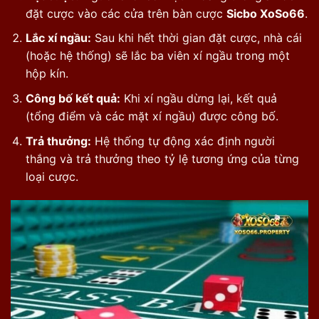
đặt cược vào các cửa trên bàn cược
Sicbo XoSo66
.
Lắc xí ngầu:
Sau khi hết thời gian đặt cược, nhà cái
(hoặc hệ thống) sẽ lắc ba viên xí ngầu trong một
hộp kín.
Công bố kết quả:
Khi xí ngầu dừng lại, kết quả
(tổng điểm và các mặt xí ngầu) được công bố.
Trả thưởng:
Hệ thống tự động xác định người
thắng và trả thưởng theo tỷ lệ tương ứng của từng
loại cược.