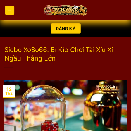
Chuyển
đến
nội
dung
ĐĂNG KÝ
Sicbo XoSo66: Bí Kíp Chơi Tài Xỉu Xí
Ngầu Thắng Lớn
12
Th2