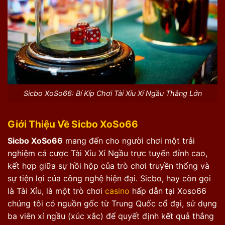
Sicbo XoSo66: Bí Kíp Chơi Tài Xỉu Xí Ngầu Thắng Lớn
Giới Thiệu Về Sicbo XoSo66
Sicbo XoSo66
mang đến cho người chơi một trải
nghiệm cá cược Tài Xỉu Xí Ngầu trực tuyến đỉnh cao,
kết hợp giữa sự hồi hộp của trò chơi truyền thống và
sự tiện lợi của công nghệ hiện đại. Sicbo, hay còn gọi
là Tài Xỉu, là một trò chơi
casino
hấp dẫn tại Xoso66
chúng tôi có nguồn gốc từ Trung Quốc cổ đại, sử dụng
ba viên xí ngầu (xúc xắc) để quyết định kết quả thắng