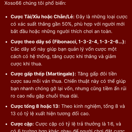
Xoso66 chúng tôi phổ biến:
Cược Tài/Xỉu hoặc Chẵn/Lẻ:
Đây là những loại cược
có xác suất thắng gần 50%, phù hợp với người mới
bắt đầu hoặc những người thích chơi an toàn.
Cược theo dãy số (Fibonacci, 1-3-2-4, 1-3-2-6…):
Các dãy số này giúp bạn quản lý vốn cược một
cách có hệ thống, tăng cược khi thắng và giảm
cược khi thua.
Cược gấp thếp (Martingale):
Tăng gấp đôi tiền
cược sau mỗi ván thua. Chiến thuật này có thể giúp
bạn nhanh chóng gỡ lại vốn, nhưng cũng tiềm ẩn rủi
ro cao nếu gặp chuỗi thua dài.
Cược tổng 8 hoặc 13:
Theo kinh nghiệm, tổng 8 và
13 có tỷ lệ xuất hiện tương đối cao.
Cược cặp:
Cược cặp có tỷ lệ trả thưởng là 1:6, và
có 6 trường hợp khác nhau để người chơi đặt cược.