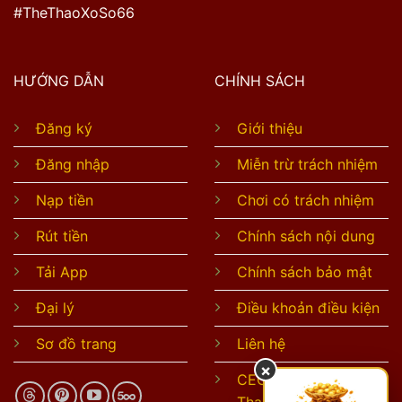
#TheThaoXoSo66
HƯỚNG DẪN
CHÍNH SÁCH
Đăng ký
Giới thiệu
Đăng nhập
Miễn trừ trách nhiệm
Nạp tiền
Chơi có trách nhiệm
Rút tiền
Chính sách nội dung
Tải App
Chính sách bảo mật
Đại lý
Điều khoản điều kiện
Sơ đồ trang
Liên hệ
×
CEO XOSO66
- Cao
Thanh Long