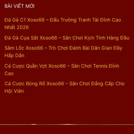
BÀI VIẾT MỚI
Đá Gà C1 Xoso66 – Đấu Trường Tranh Tài Đỉnh Cao
Nhất 2026
Đá Gà Cựa Sắt Xoso66 – Sân Chơi Kịch Tính Hàng Đầu
Sâm Lốc Xoso66 – Trò Chơi Đánh Bài Dân Gian Đầy
Hấp Dẫn
Cá Cược Quần Vợt Xoso66 – Sân Chơi Tennis Đỉnh
Cao
Cá Cược Bóng Rổ Xoso66 – Sân Chơi Đẳng Cấp Cho
Hội Viên